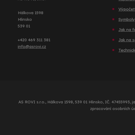
Výpočet
Hálkova 1598
Hlinsko
Symboly
539 01
Jak na f
+420 469 311 381
Jak na s
info@asrovi.cz
Technic
AS ROVI s.r.o., Hálkova 1598, 539 01 Hlinsko, IČ. 47455993,
zpracování osobních ú