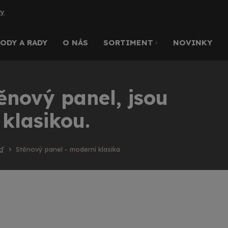
ry
ODY A RADY
O NÁS
SORTIMENT
NOVINKY
ěnový panel, jsou
klasikou.
ď
Stěnový panel - moderní klasika