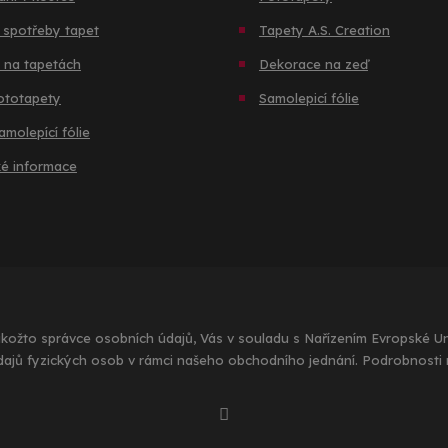
 spotřeby tapet
Tapety A.S. Creation
 na tapetách
Dekorace na zeď
ototapety
Samolepicí fólie
amolepící fólie
ké informace
 jakožto správce osobních údajů, Vás v souladu s Nařízením Evropské 
dajů fyzických osob v rámci našeho obchodního jednání. Podrobnosti