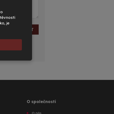
ro
těvnosti
ko, je
ODESLAT
O společnosti
O nás