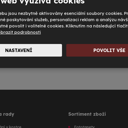
 web využívá cookies
bu jsou nezbytně aktivovány esenciální soubory cookies. P
é poskytování služeb, personalizaci reklam a analýzu návš
tné povolit i volitelné cookies. Kliknutím na následující tlačít
pracováním
osobních údajů
.
brazit podrobnosti
ězdičkou (
*
) jsou povinné.
NASTAVENÍ
POVOLIT VŠE
a rady
Sortiment zboží
ní v kostce
Fototapety