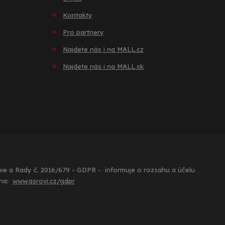
Kontakty
Pro partnery
Najdete nás i na MALL.cz
Najdete nás i na MALL.s
k
Unie a Rady č. 2016/679 - GDPR - informuje o rozsahu a účelu
 na:
www.asrovi.cz/gdpr