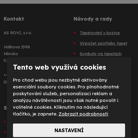
Kontakt
Návody a rady
AS ROVI, s.r.o.
Tapetování v kostce
Výpočet spotřeby tapet
Hálkova 1598
Hlinsko
Symboly na tapetách
539 01
Jak na fototapety
Tento web využívá cookies
+420 469 311 381
Jak na samolepící fólie
Pro chod webu jsou nezbytně aktivovány
info@asrovi.cz
Technické informace
esenciální soubory cookies. Pro plnohodnotné
poskytování služeb, personalizaci reklam a
analýzu návštěvnosti jsou však nutné povolit i
volitelné cookies. Kliknutím na následující
Sortiment zboží
O společnosti
tlačítko, je zapnete.
Zobrazit podrobnosti
Fototapety
O nás
NASTAVENÍ
Tapety A.S. Creation
Kontakty