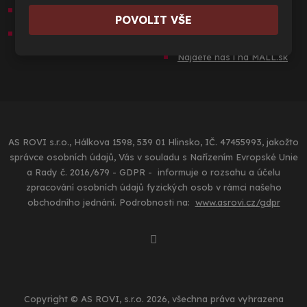
Dekorace na zeď
Pro partnery
POVOLIT VŠE
Samolepicí fólie
Najdete nás i na MALL.cz
Najdete nás i na MALL.s
k
AS ROVI s.r.o., Hálkova 1598, 539 01 Hlinsko, IČ. 47455993, jakožto
správce osobních údajů, Vás v souladu s Nařízením Evropské Unie
a Rady č. 2016/679 - GDPR - informuje o rozsahu a účelu
zpracování osobních údajů fyzických osob v rámci našeho
obchodního jednání. Podrobnosti na:
www.asrovi.cz/gdpr
Copyright © AS ROVI, s.r.o. 2026, všechna práva vyhrazena